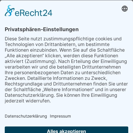
MEIST GELESEN
07.08.2026
„Männerschuppen“ stellt sich
vor
29.05.2026
Was Tschernobyl vor 40
Jahren für Kriftel bedeutete
07.08.2026
Polizeibericht
06.08.2026
13. Folk- & Bluesfestival
kehrt zurück zu seinen
Wurzeln
07.08.2026
Packende Mixed Duelle beim
KTC
NACH OBEN