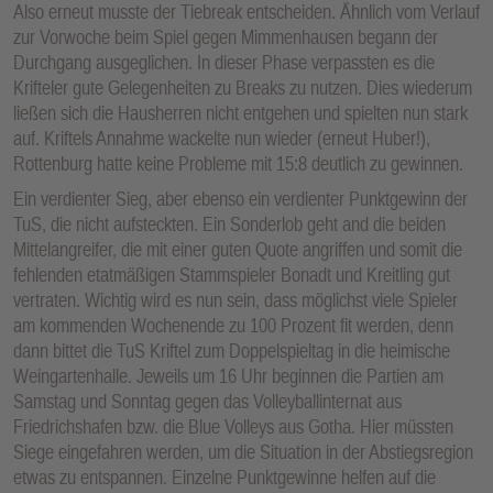
Also erneut musste der Tiebreak entscheiden. Ähnlich vom Verlauf
zur Vorwoche beim Spiel gegen Mimmenhausen begann der
Durchgang ausgeglichen. In dieser Phase verpassten es die
Krifteler gute Gelegenheiten zu Breaks zu nutzen. Dies wiederum
ließen sich die Hausherren nicht entgehen und spielten nun stark
auf. Kriftels Annahme wackelte nun wieder (erneut Huber!),
Rottenburg hatte keine Probleme mit 15:8 deutlich zu gewinnen.
Ein verdienter Sieg, aber ebenso ein verdienter Punktgewinn der
TuS, die nicht aufsteckten. Ein Sonderlob geht and die beiden
Mittelangreifer, die mit einer guten Quote angriffen und somit die
fehlenden etatmäßigen Stammspieler Bonadt und Kreitling gut
vertraten. Wichtig wird es nun sein, dass möglichst viele Spieler
am kommenden Wochenende zu 100 Prozent fit werden, denn
dann bittet die TuS Kriftel zum Doppelspieltag in die heimische
Weingartenhalle. Jeweils um 16 Uhr beginnen die Partien am
Samstag und Sonntag gegen das Volleyballinternat aus
Friedrichshafen bzw. die Blue Volleys aus Gotha. Hier müssten
Siege eingefahren werden, um die Situation in der Abstiegsregion
etwas zu entspannen. Einzelne Punktgewinne helfen auf die