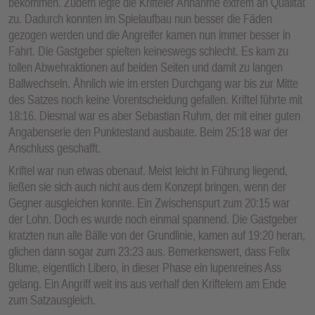
bekommen. Zudem legte die Krifteler Annahme extrem an Qualität
zu. Dadurch konnten im Spielaufbau nun besser die Fäden
gezogen werden und die Angreifer kamen nun immer besser in
Fahrt. Die Gastgeber spielten keineswegs schlecht. Es kam zu
tollen Abwehraktionen auf beiden Seiten und damit zu langen
Ballwechseln. Ähnlich wie im ersten Durchgang war bis zur Mitte
des Satzes noch keine Vorentscheidung gefallen. Kriftel führte mit
18:16. Diesmal war es aber Sebastian Ruhm, der mit einer guten
Angabenserie den Punktestand ausbaute. Beim 25:18 war der
Anschluss geschafft.
Kriftel war nun etwas obenauf. Meist leicht in Führung liegend,
ließen sie sich auch nicht aus dem Konzept bringen, wenn der
Gegner ausgleichen konnte. Ein Zwischenspurt zum 20:15 war
der Lohn. Doch es wurde noch einmal spannend. Die Gastgeber
kratzten nun alle Bälle von der Grundlinie, kamen auf 19:20 heran,
glichen dann sogar zum 23:23 aus. Bemerkenswert, dass Felix
Blume, eigentlich Libero, in dieser Phase ein lupenreines Ass
gelang. Ein Angriff weit ins aus verhalf den Kriftelern am Ende
zum Satzausgleich.