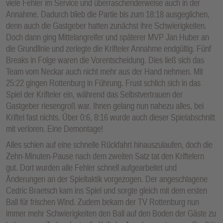
viele Fehler im Service und überraschenderweise auch in der
Annahme. Dadurch blieb die Partie bis zum 18:18 ausgeglichen,
denn auch die Gastgeber hatten zunächst ihre Schwierigkeiten.
Doch dann ging Mittelangreifer und späterer MVP Jan Huber an
die Grundlinie und zerlegte die Krifteler Annahme endgültig. Fünf
Breaks in Folge waren die Vorentscheidung. Dies ließ sich das
Team vom Neckar auch nicht mehr aus der Hand nehmen. Mit
25:22 gingen Rottenburg in Führung. Frust schlich sich in das
Spiel der Krifteler ein, während das Selbstvertrauen der
Gastgeber riesengroß war. Ihnen gelang nun nahezu alles, bei
Kriftel fast nichts. Über 0:6, 8:16 wurde auch dieser Spielabschnitt
mit verloren. Eine Demontage!
Alles schien auf eine schnelle Rückfahrt hinauszulaufen, doch die
Zehn-Minuten-Pause nach dem zweiten Satz tat den Kriftelern
gut. Dort wurden alle Fehler schnell aufgearbeitet und
Änderungen an der Spieltaktik vorgezogen. Der angeschlagene
Cedric Braetsch kam ins Spiel und sorgte gleich mit dem ersten
Ball für frischen Wind. Zudem bekam der TV Rottenburg nun
immer mehr Schwierigkeiten den Ball auf den Boden der Gäste zu