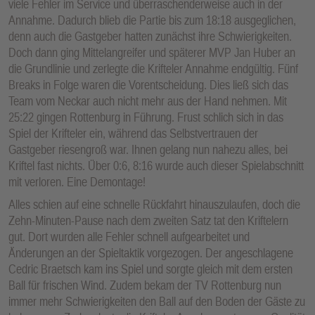
viele Fehler im Service und überraschenderweise auch in der
Annahme. Dadurch blieb die Partie bis zum 18:18 ausgeglichen,
denn auch die Gastgeber hatten zunächst ihre Schwierigkeiten.
Doch dann ging Mittelangreifer und späterer MVP Jan Huber an
die Grundlinie und zerlegte die Krifteler Annahme endgültig. Fünf
Breaks in Folge waren die Vorentscheidung. Dies ließ sich das
Team vom Neckar auch nicht mehr aus der Hand nehmen. Mit
25:22 gingen Rottenburg in Führung. Frust schlich sich in das
Spiel der Krifteler ein, während das Selbstvertrauen der
Gastgeber riesengroß war. Ihnen gelang nun nahezu alles, bei
Kriftel fast nichts. Über 0:6, 8:16 wurde auch dieser Spielabschnitt
mit verloren. Eine Demontage!
Alles schien auf eine schnelle Rückfahrt hinauszulaufen, doch die
Zehn-Minuten-Pause nach dem zweiten Satz tat den Kriftelern
gut. Dort wurden alle Fehler schnell aufgearbeitet und
Änderungen an der Spieltaktik vorgezogen. Der angeschlagene
Cedric Braetsch kam ins Spiel und sorgte gleich mit dem ersten
Ball für frischen Wind. Zudem bekam der TV Rottenburg nun
immer mehr Schwierigkeiten den Ball auf den Boden der Gäste zu