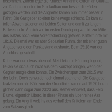
bekommen. Zudem legte die Krifteler Annahme extrem an Qualität
zu. Dadurch konnten im Spielaufbau nun besser die Fäden
gezogen werden und die Angreifer kamen nun immer besser in
Fahrt. Die Gastgeber spielten keineswegs schlecht. Es kam zu
tollen Abwehraktionen auf beiden Seiten und damit zu langen
Ballwechseln. Ähnlich wie im ersten Durchgang war bis zur Mitte
des Satzes noch keine Vorentscheidung gefallen. Kriftel führte mit
18:16. Diesmal war es aber Sebastian Ruhm, der mit einer guten
Angabenserie den Punktestand ausbaute. Beim 25:18 war der
Anschluss geschafft.
Kriftel war nun etwas obenauf. Meist leicht in Führung liegend,
ließen sie sich auch nicht aus dem Konzept bringen, wenn der
Gegner ausgleichen konnte. Ein Zwischenspurt zum 20:15 war
der Lohn. Doch es wurde noch einmal spannend. Die Gastgeber
kratzten nun alle Bälle von der Grundlinie, kamen auf 19:20 heran,
glichen dann sogar zum 23:23 aus. Bemerkenswert, dass Felix
Blume, eigentlich Libero, in dieser Phase ein lupenreines Ass
gelang. Ein Angriff weit ins aus verhalf den Kriftelern am Ende
zum Satzausgleich.