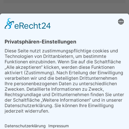
MEIST GELESEN
25.06.2026
Heimat Shoppen 2026:
Anmeldung für Unternehmen
ab sofort möglich
29.05.2026
Was Tschernobyl vor 40
Jahren für Kriftel bedeutete
26.06.2026
Petrus meinte es gut mit dem
Lindenblütenfest
09.04.2026
Rückblick auf ein
erfolgreiches Jahr
30.04.2026
Teilrückstufungsantrag für
ASP-Gebiet in Hessen
erfolgreich