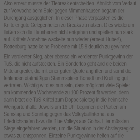
Also erneut musste der Tiebreak entscheiden. Ähnlich vom Verlauf
zur Vorwoche beim Spiel gegen Mimmenhausen begann der
Durchgang ausgeglichen. In dieser Phase verpassten es die
Krifteler gute Gelegenheiten zu Breaks zu nutzen. Dies wiederum
ließen sich die Hausherren nicht entgehen und spielten nun stark
auf. Kriftels Annahme wackelte nun wieder (erneut Huber!),
Rottenburg hatte keine Probleme mit 15:8 deutlich zu gewinnen.
Ein verdienter Sieg, aber ebenso ein verdienter Punktgewinn der
TuS, die nicht aufsteckten. Ein Sonderlob geht and die beiden
Mittelangreifer, die mit einer guten Quote angriffen und somit die
fehlenden etatmäßigen Stammspieler Bonadt und Kreitling gut
vertraten. Wichtig wird es nun sein, dass möglichst viele Spieler
am kommenden Wochenende zu 100 Prozent fit werden, denn
dann bittet die TuS Kriftel zum Doppelspieltag in die heimische
Weingartenhalle. Jeweils um 16 Uhr beginnen die Partien am
Samstag und Sonntag gegen das Volleyballinternat aus
Friedrichshafen bzw. die Blue Volleys aus Gotha. Hier müssten
Siege eingefahren werden, um die Situation in der Abstiegsregion
etwas zu entspannen. Einzelne Punktgewinne helfen auf die