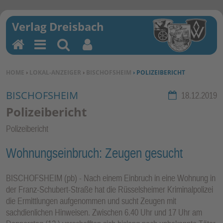
H
M
Su
Be
o
en
ch
nu
SIE BEFINDEN SICH HIER:
HOME
›
LOKAL-ANZEIGER
›
BISCHOFSHEIM
› POLIZEIBERICHT
m
u
en
tz
e
erf
BISCHOFSHEIM
Rubrik:
18.12.2019
un
Polizeibericht
kti
Polizeibericht
on
en
Wohnungseinbruch: Zeugen gesucht
BISCHOFSHEIM (pb) - Nach einem Einbruch in eine Wohnung in
der Franz-Schubert-Straße hat die Rüsselsheimer Kriminalpolizei
die Ermittlungen aufgenommen und sucht Zeugen mit
sachdienlichen Hinweisen. Zwischen 6.40 Uhr und 17 Uhr am