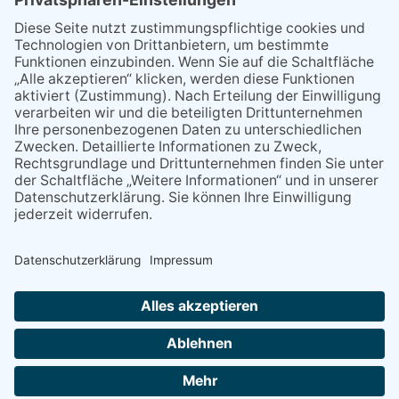
03.08.2026
„Mein Smartphone im Alltag“
07.08.2026
Niederlage trotz guter
Leistung
07.08.2026
Montag, 24. August: Handy
Café geöffnet
06.08.2026
13. Folk- & Bluesfestival
kehrt zurück zu seinen
Wurzeln
09.04.2026
Fast 23 Mal überzeichnet
NACH OBEN
Alle Rechte vorbehalten - Verlag Dreisbach Online ist ein Produkt des Verlagshauses Dreisbach