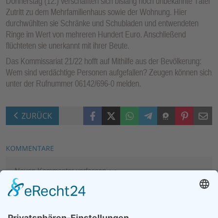
Donnerstag (12.) verschafften sich bislang noch unbekannte Täter
Zutritt zu dem Mehrfamilienhaus sowie der Wohnung. Hier
durchwühlten sie Schränke und Schubladen und entwendeten
Ringe im Wert von mehreren Hundert Euro. Anschließend
flüchteten sie unerkannt mit ihrer Beute.
Das Kommissariat 21/22 hofft auf Mithilfe aus der Bevölkerung:
Wem sind verdächtige Personen aufgefallen? Zeugen können sich
unter der Rufnummer 06142/696-0 melden.
Facebook
X (Twitter)
WhatsApp
Telegram
Threema
Pinterest
Mail
ZURÜCK
KOMMENTARE
Neuen Kommentar verfassen
MEIST GELESEN