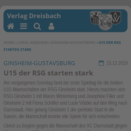
H
M
Su
Be
o
en
ch
nu
SIE BEFINDEN SICH HIER:
HOME
›
LOKAL-ANZEIGER
›
GINSHEIM-GUSTAVSBURG
› U15 DER RSG
m
u
en
tz
STARTEN STARK
e
erf
un
GINSHEIM-GUSTAVSBURG
Rubrik:
23.12.2019
kti
U15 der RSG starten stark
on
Am vergangenen Sonntag fand der erste Spieltag für die beiden
en
U15-Mannschaften der RSG Ginsheim statt. Hierzu machten sich
RSG Ginsheim 1 mit Maren Winterberg und Josephine Filler und
Ginsheim 2 mit Fiona Schäfer und Lucie Völzke auf den Weg nach
Darmstadt. Hier gelang Ginsheim 1 der perfekte Start in die
Saison, die Mannschaft konnte alle Spiele für sich entscheiden.
Gleich zu Beginn gegen die Mannschaft des VC Darmstadt gingen