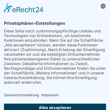
MEIST GELESEN
06.08.2026
Second-Hand-Shopping for
Ladies – mehr als ein
Flohmarkt
07.08.2026
Regelmäßige
Veranstaltungen
06.08.2026
13. Folk- & Bluesfestival
kehrt zurück zu seinen
Wurzeln
08.07.2026
Ring ring!
07.08.2026
Regelmäßige
Veranstaltungen
NACH OBEN