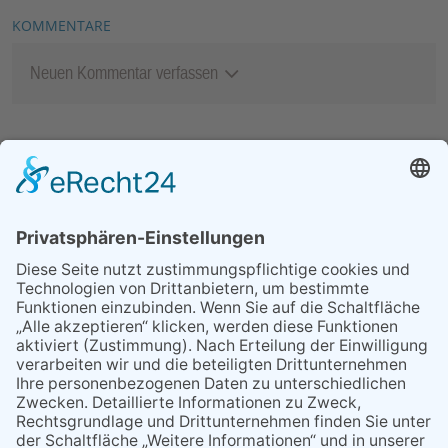
KOMMENTARE
Neuen Kommentar verfassen
MEIST GELESEN
25.06.2026
Heimat Shoppen 2026:
Anmeldung für Unternehmen
ab sofort möglich
29.05.2026
Was Tschernobyl vor 40
Jahren für Kriftel bedeutete
26.06.2026
Petrus meinte es gut mit dem
Lindenblütenfest
09.04.2026
Rückblick auf ein
erfolgreiches Jahr
30.04.2026
Teilrückstufungsantrag für
ASP-Gebiet in Hessen