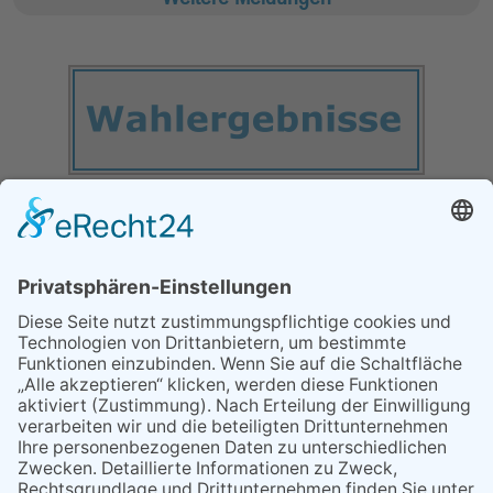
MEIST GELESEN
06.08.2026
13. Folk- & Bluesfestival
kehrt zurück zu seinen
Wurzeln
29.05.2026
Was Tschernobyl vor 40
Jahren für Kriftel bedeutete
07.08.2026
Niederlage trotz guter
Leistung
03.08.2026
„Mein Smartphone im Alltag“