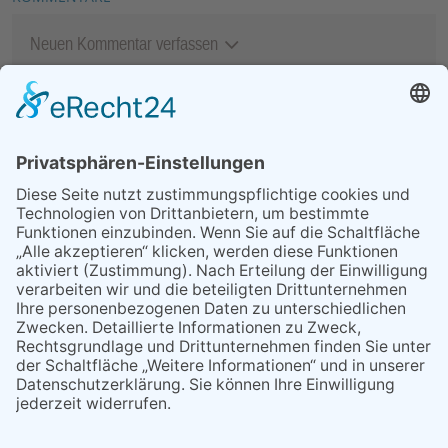
Neuen Kommentar verfassen
MEIST GELESEN
06.08.2026
13. Folk- & Bluesfestival
kehrt zurück zu seinen
Wurzeln
07.08.2026
Niederlage trotz guter
Leistung
03.08.2026
„Mein Smartphone im Alltag“
29.05.2026
Was Tschernobyl vor 40
Jahren für Kriftel bedeutete
07.08.2026
Montag, 24. August: Handy
Café geöffnet