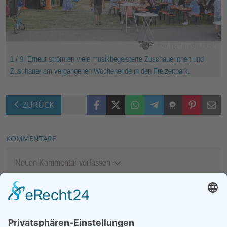
1 / 9
Erneut strömten viele musikbegeisterte Zuschauerinnen und
Zuschauer am vergangenen Wochenende in den Freizeitpark.
Facebook
X (Twitter)
WhatsApp
Telegram
Threema
Pinterest
Mail
ZURÜCK
KOMMENTARE
Neuen Kommentar verfassen
MEIST GELESEN
06.08.2026
13. Folk- & Bluesfestival