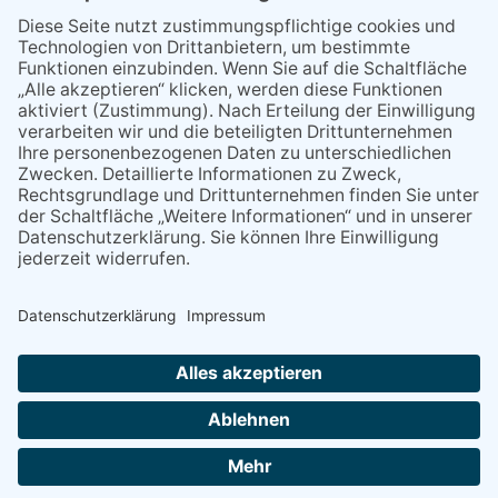
kehrt zurück zu seinen
Wurzeln
29.05.2026
Was Tschernobyl vor 40
Jahren für Kriftel bedeutete
07.08.2026
Niederlage trotz guter
Leistung
03.08.2026
„Mein Smartphone im Alltag“
07.08.2026
Montag, 24. August: Handy
Café geöffnet
NACH OBEN
Alle Rechte vorbehalten - Verlag Dreisbach Online ist ein Produkt des Verlagshauses Dreisbach