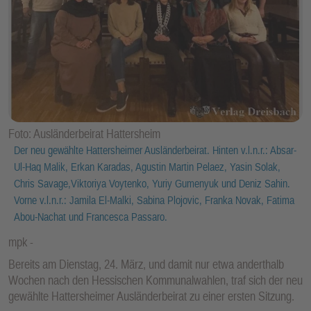
Foto: Ausländerbeirat Hattersheim
Der neu gewählte Hattersheimer Ausländerbeirat. Hinten v.l.n.r.: Absar-
Ul-Haq Malik, Erkan Karadas, Agustin Martin Pelaez, Yasin Solak,
Chris Savage,Viktoriya Voytenko, Yuriy Gumenyuk und Deniz Sahin.
Vorne v.l.n.r.: Jamila El-Malki, Sabina Plojovic, Franka Novak, Fatima
Abou-Nachat und Francesca Passaro.
mpk
Bereits am Dienstag, 24. März, und damit nur etwa anderthalb
Wochen nach den Hessischen Kommunalwahlen, traf sich der neu
gewählte Hattersheimer Ausländerbeirat zu einer ersten Sitzung.