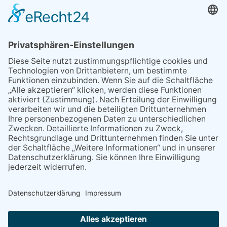
MEIST GELESEN
03.08.2026
„Mein Smartphone im Alltag“
07.08.2026
Niederlage trotz guter
Leistung
06.08.2026
13. Folk- & Bluesfestival
kehrt zurück zu seinen
Wurzeln
07.08.2026
Montag, 24. August: Handy
Café geöffnet
09.04.2026
Fast 23 Mal überzeichnet
NACH OBEN