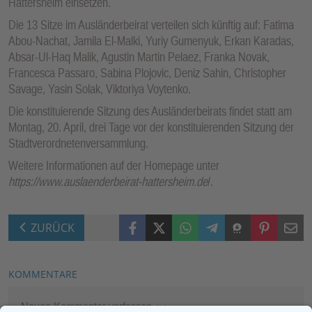
Hattersheim einsetzen.
Die 13 Sitze im Ausländerbeirat verteilen sich künftig auf: Fatima
Abou-Nachat, Jamila El-Malki, Yuriy Gumenyuk, Erkan Karadas,
Absar-Ul-Haq Malik, Agustin Martin Pelaez, Franka Novak,
Francesca Passaro, Sabina Plojovic, Deniz Sahin, Christopher
Savage, Yasin Solak, Viktoriya Voytenko.
Die konstituierende Sitzung des Ausländerbeirats findet statt am
Montag, 20. April, drei Tage vor der konstituierenden Sitzung der
Stadtverordnetenversammlung.
Weitere Informationen auf der Homepage unter
https://www.auslaenderbeirat-hattersheim.de
/.
Facebook
X (Twitter)
WhatsApp
Telegram
Threema
Pinterest
Mail
ZURÜCK
KOMMENTARE
Neuen Kommentar verfassen