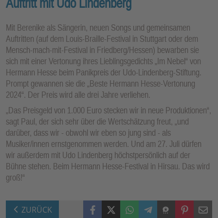
Auftritt mit Udo Lindenberg
Mit Berenike als Sängerin, neuen Songs und gemeinsamen
Auftritten (auf dem Louis-Braille-Festival in Stuttgart oder dem
Mensch-mach-mit-Festival in Friedberg/Hessen) bewarben sie
sich mit einer Vertonung ihres Lieblingsgedichts „Im Nebel“ von
Hermann Hesse beim Panikpreis der Udo-Lindenberg-Stiftung.
Prompt gewannen sie die „Beste Hermann Hesse-Vertonung
2024“. Der Preis wird alle drei Jahre verliehen.
„Das Preisgeld von 1.000 Euro stecken wir in neue Produktionen“,
sagt Paul, der sich sehr über die Wertschätzung freut, „und
darüber, dass wir - obwohl wir eben so jung sind - als
Musiker/innen ernstgenommen werden. Und am 27. Juli dürfen
wir außerdem mit Udo Lindenberg höchstpersönlich auf der
Bühne stehen. Beim Hermann Hesse-Festival in Hirsau. Das wird
groß!“
Facebook
X (Twitter)
WhatsApp
Telegram
Threema
Pinterest
Mail
ZURÜCK