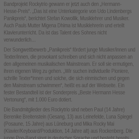
Bandprojekt Rockytrio gewann er jetzt auch den „Hermann-
Hesse-Preis“. „Das ist eine Unterkategorie von Udo Lindenbergs
Panikpreis“, berichtet Stefan Kowollik, Musiklehrer und Musiker.
Auch Pauls Mutter Migena Dhima ist Musiklehrerin und erteilt
Klavierunterricht. Da ist das Talent des Sohnes nicht
verwunderlich…
Der Songwettbewerb „Panikpreis“ fördert junge Musiker/innen und
Texter/innen, die provokant schreiben und sich nicht anpassen an
den allgemeinen musikalischen Mainstream. Er soll sie ermutigen,
ihren eigenen Weg zu gehen. „Wir suchen individuelle Pioniere,
schrille Texter*innen und solche, die sich einmischen und gegen
den Mainstream schwimmen“, heißt es auf der Webseite. Ein
fester Bestandteil ist der Sonderpreis „Beste Hermann Hesse
Vertonung“, mit 1.000 Euro dotiert.
Die Bandmitglieder des Rockytrio sind neben Paul (14 Jahre)
Berenike Breitenstein (Gesang, 13) aus Leinefelde, Luna Spiegel
(Posaune, 15 Jahre) aus Lüneburg und Mika Rocky Mai
(Klavier/Keyboard/Produktion, 14 Jahre alt) aus Rockenberg. Die
junge Pop-Band singt in deutscher Sprache und besteht bereits