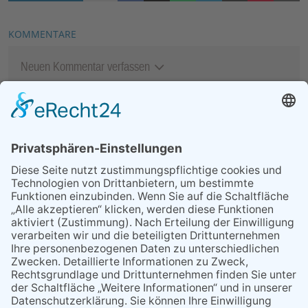
KOMMENTARE
Neuen Kommentar verfassen
MEIST GELESEN
07.08.2026
„Männerschuppen“ stellt sich
vor
07.08.2026
Packende Mixed Duelle beim
KTC
07.08.2026
Polizeibericht
29.05.2026
Was Tschernobyl vor 40
Jahren für Kriftel bedeutete
06.08.2026
13. Folk- & Bluesfestival
kehrt zurück zu seinen
Wurzeln