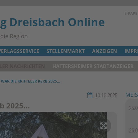
E-PAPE
ag Dreisbach Online
n die Region
VERLAGSSERVICE
STELLENMARKT
ANZEIGEN
IMPR
ELER NACHRICHTEN
HATTERSHEIMER STADTANZEIGER
 WAR DIE KRIFTELER KERB 2025...
MEIS
Rubrik:
10.10.2025
b 2025...
25.0
2 / 9
Der
26.0