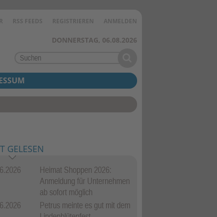
R
RSS FEEDS
REGISTRIEREN
ANMELDEN
DONNERSTAG, 06.08.2026
ESSUM
T GELESEN
6.2026
Heimat Shoppen 2026:
Anmeldung für Unternehmen
 Johann wurde zu seinem vorherbestimmten Platz auf dem Kerbebaum getrag
ab sofort möglich
6.2026
Petrus meinte es gut mit dem
Lindenblütenfest