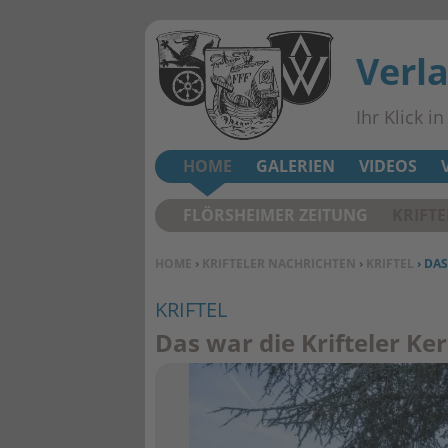
Verl
Ihr Klick i
HOME
GALERIEN
VIDEOS
FLÖRSHEIMER ZEITUNG
KRIFT
SIE BEFINDEN SICH HIER:
HOME
›
KRIFTELER NACHRICHTEN
›
KRIFTEL
› DAS
KRIFTEL
Das war die Krifteler Ker