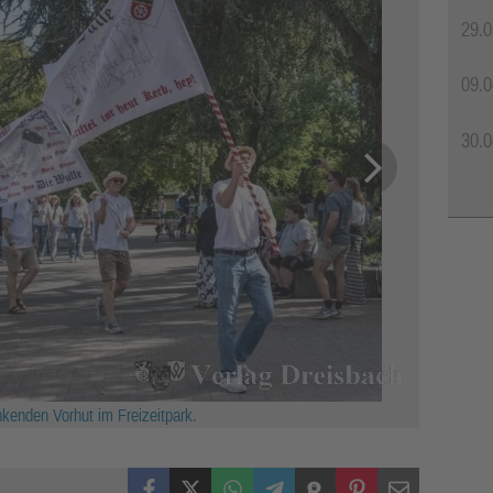
29.0
09.0
30.0
enden Vorhut im Freizeitpark.
Facebook
X (Twitter)
WhatsApp
Telegram
Threema
Pinterest
Mail