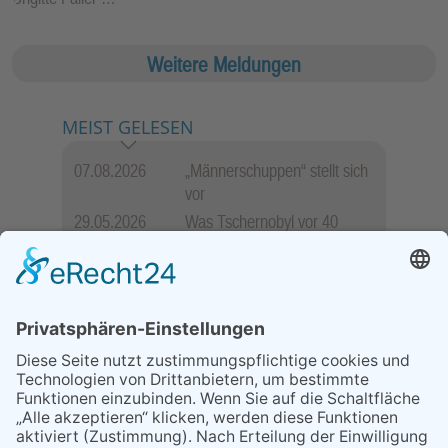
Weitere Meldungen
MEIST GELESEN
07.08.2026
„Männerschuppen“ stellt sich
vor
29.05.2026
Was Tschernobyl vor 40
Jahren für Kriftel bedeutete
07.08.2026
Polizeibericht
06.08.2026
13. Folk- & Bluesfestival
kehrt zurück zu seinen
Wurzeln
07.08.2026
Packende Mixed Duelle beim
KTC