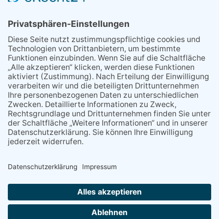
06.08.2026
Second-Hand-Shopping for
Ladies – mehr als ein
Flohmarkt
06.08.2026
13. Folk- & Bluesfestival
kehrt zurück zu seinen
Wurzeln
07.08.2026
Regelmäßige
Veranstaltungen
06.08.2026
Polizeibericht
29.05.2026
Was Tschernobyl vor 40
Jahren für Kriftel bedeutete
NACH OBEN