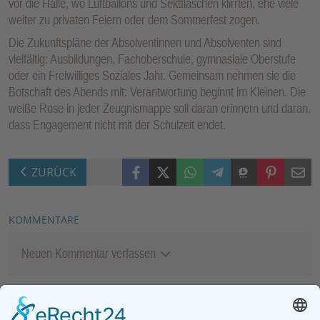
vor die Halle, wo Luftballons und Sektflaschen klirrten, ehe viele
weiter zu privaten Feiern oder dem Sommerfest zogen.
Die Zukunftspläne der Absolventinnen und Absolventen sind
vielfältig: Ausbildungen, Fachoberschule, gymnasiale Oberstufe
oder ein Freiwilliges Soziales Jahr. Gemeinsam nehmen sie die
Botschaft des Abends mit: Verantwortung beginnt im Kleinen. Die
weiße Rose in jeder Zeugnismappe soll daran erinnern und daran,
dass Engagement nicht mit der Schulzeit endet.
Facebook
X (Twitter)
WhatsApp
Telegram
Threema
Pinterest
Mail
ZURÜCK
KOMMENTARE
Neuen Kommentar verfassen
MEIST GELESEN