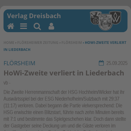
H
M
Su
Be
o
en
ch
nu
SIE BEFINDEN SICH HIER:
HOME
›
FLÖRSHEIMER ZEITUNG
›
FLÖRSHEIM
› HOWI-ZWEITE VERLIERT
m
u
en
tz
IN LIEDERBACH
e
erf
un
FLÖRSHEIM
Rubrik:
25.09.2025
kti
HoWi-Zweite verliert in Liederbach
on
vb
en
Die Zweite Herrenmannschaft der HSG Hochheim/Wicker hat ihr
Auswärtsspiel bei der ESG Niederhofheim/Sulzbach mit 29:37
(11:17) verloren. Dabei begann die Partie vielversprechend: Die
HSG erwischte einen Blitzstart, führte nach zehn Minuten bereits
mit 7:1 und bestimmte das Spielgeschehen klar. Doch dann stellte
der Gastgeber seine Deckung um und die Gäste verloren im