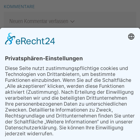
KOMMENTARE
Neuen Kommentar verfassen
MEIST GELESEN
06.08.2026
Second-Hand-Shopping for
Ladies – mehr als ein
Flohmarkt
07.08.2026
Regelmäßige
Veranstaltungen
06.08.2026
13. Folk- & Bluesfestival
kehrt zurück zu seinen
Wurzeln
06.08.2026
Polizeibericht
08.07.2026
Ring ring!