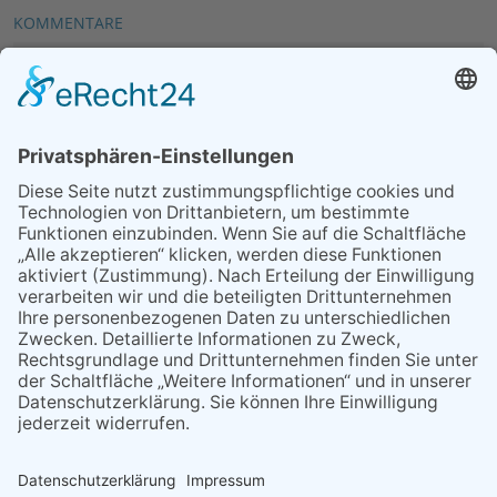
KOMMENTARE
Neuen Kommentar verfassen
MEIST GELESEN
07.08.2026
„Männerschuppen“ stellt sich
vor
07.08.2026
Packende Mixed Duelle beim
KTC
07.08.2026
Polizeibericht
09.07.2026
Ein Schakal auf Pokaljagd
24.04.2026
Regelmäßige
Veranstaltungen