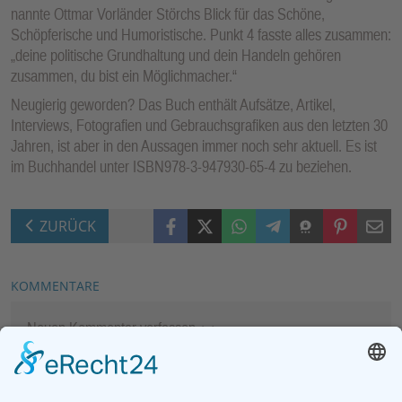
nannte Ottmar Vorländer Störchs Blick für das Schöne,
Schöpferische und Humoristische. Punkt 4 fasste alles zusammen:
„deine politische Grundhaltung und dein Handeln gehören
zusammen, du bist ein Möglichmacher.“
Neugierig geworden? Das Buch enthält Aufsätze, Artikel,
Interviews, Fotografien und Gebrauchsgrafiken aus den letzten 30
Jahren, ist aber in den Aussagen immer noch sehr aktuell. Es ist
im Buchhandel unter ISBN978-3-947930-65-4 zu beziehen.
Facebook
X (Twitter)
WhatsApp
Telegram
Threema
Pinterest
Mail
ZURÜCK
KOMMENTARE
Neuen Kommentar verfassen
MEIST GELESEN