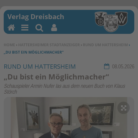
H
M
Su
Be
o
en
ch
nu
SIE BEFINDEN SICH HIER:
HOME
›
HATTERSHEIMER STADTANZEIGER
›
RUND UM HATTERSHEIM
›
m
u
en
tz
„DU BIST EIN MÖGLICHMACHER“
e
erf
un
RUND UM HATTERSHEIM
Rubrik:
08.05.2026
kti
„Du bist ein Möglichmacher“
on
Schauspieler Armin Nufer las aus dem neuen Buch von Klaus
en
Störch