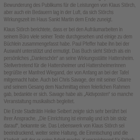
Bewunderung des Publikums für die Leistungen von Klaus Störch,
aber auch ein Bedauern lag in der Luft, da sich Störchs
Wirkungszeit im Haus Sankt Martin dem Ende zuneigt.
Klaus Störch berichtete, dass er bei den Aufräumarbeiten in
seinem Büro viele seiner Texte durchgesehen und einige zu dem
Büchlein zusammengefasst habe. Paul Pfeffer habe ihn bei der
Auswahl unterstützt und ermutigt. Das Buch sieht Störch als ein
persönliches „Dankeschön“ an seine Wirkungsstätte Hattersheim.
Stellvertretend für die Hattersheimer und Hattersheimerinnen
begrüßte er Manfred Wiegand, der von Anfang an bei der Tafel
mitgemacht habe. Auch bei Chris Savage, der mit seiner Gitarre
und seinem Gesang dem Nachmittag einen feierlichen Rahmen
gab, bedankte er sich. Savage habe als „Aktivposten“ so manche
Veranstaltung musikalisch begleitet.
Die Erste Stadträtin Heike Seibert zeigte sich sehr berührt bei
ihrer Ansprache. „Die Einrichtung ist einmalig und ich bin stolz
darauf“, bekannte sie. Das Lebenswerk von Klaus Störch sei
beeindruckend, weiter seine Haltung, die Einmischung und die
Klarheit, mit der er seine Arbeit mache. Kennzeichnend für Störch