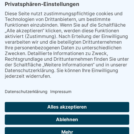
07.08.2026
„Männerschuppen“ stellt sich
vor
07.08.2026
Packende Mixed Duelle beim
KTC
07.08.2026
Polizeibericht
09.07.2026
Ein Schakal auf Pokaljagd
06.08.2026
13. Folk- & Bluesfestival
kehrt zurück zu seinen
Wurzeln
NACH OBEN
Alle Rechte vorbehalten - Verlag Dreisbach Online ist ein Produkt des Verlagshauses Dreisbach