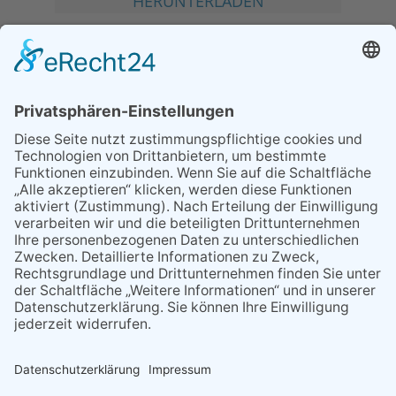
HERUNTERLADEN
MEIST GELESEN
06.08.2026
Second-Hand-Shopping for
Ladies – mehr als ein
Flohmarkt
07.08.2026
Regelmäßige
Veranstaltungen
08.07.2026
Ring ring!
06.08.2026
13. Folk- & Bluesfestival
kehrt zurück zu seinen
Wurzeln
07.08.2026
Regelmäßige
Veranstaltungen