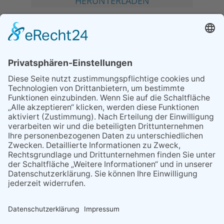
HERUNTERLADEN
MEIST GELESEN
06.08.2026
Second-Hand-Shopping for
Ladies – mehr als ein
Flohmarkt
07.08.2026
Regelmäßige
Veranstaltungen
06.08.2026
13. Folk- & Bluesfestival
kehrt zurück zu seinen
Wurzeln
08.07.2026
Ring ring!
07.08.2026
Regelmäßige
Veranstaltungen